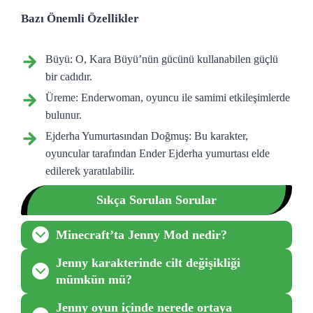
Bazı Önemli Özellikler
Büyü: O, Kara Büyü’nün gücünü kullanabilen güçlü
bir cadıdır.
Üreme: Enderwoman, oyuncu ile samimi etkileşimlerde
bulunur.
Ejderha Yumurtasından Doğmuş: Bu karakter,
oyuncular tarafından Ender Ejderha yumurtası elde
edilerek yaratılabilir.
Sıkça Sorulan Sorular
Minecraft’ta Jenny Mod nedir?
Jenny karakterinde cilt değişikliği
mümkün mü?
Jenny oyun içinde nerede ortaya