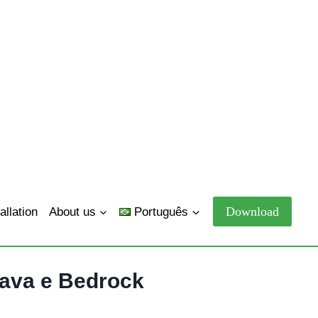
Download
allation
About us
Português
Java e Bedrock